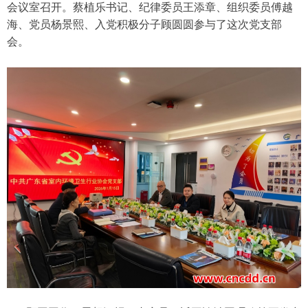
会议室召开。蔡植乐书记、纪律委员王添章、组织委员傅越
海、党员杨景熙、入党积极分子顾圆圆参与了这次党支部
会。